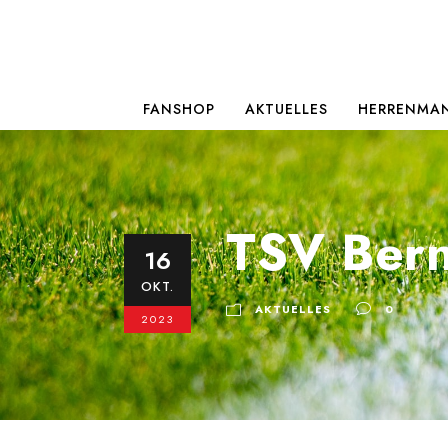
FANSHOP
AKTUELLES
HERRENMA
TSV Bern
16
OKT.
AKTUELLES
0
2023