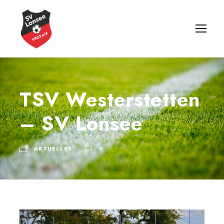
TSV Westerstetten
– SV Lonsee
AKTUELLES
0