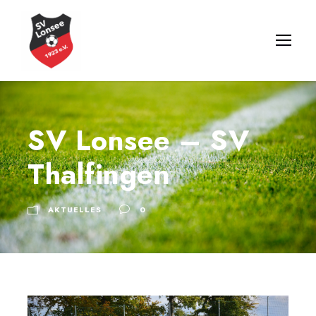
SV Lonsee – SV
Thalfingen
AKTUELLES
0