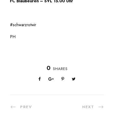
FC Blaubeuren – SVL 15.00 Uhr
#schwarzrotwir
PH
0
SHARES
PREV
NEXT