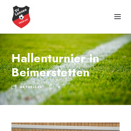
Hallenturnier in
Beimerstetten
AKTUELLES
0