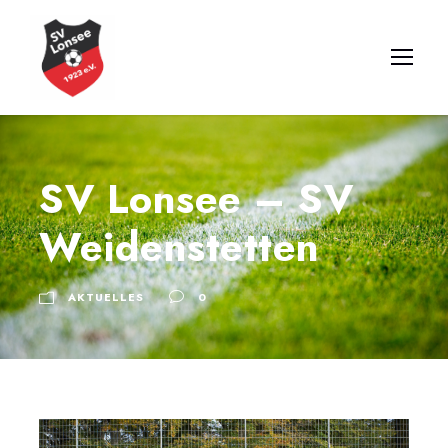
SV Lonsee – SV
Weidenstetten
AKTUELLES
0