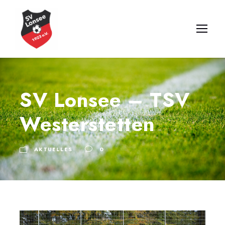
SV Lonsee – TSV
Westerstetten
AKTUELLES
0