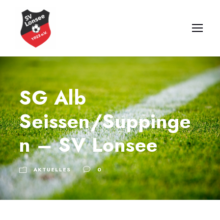
SG Alb
Seissen/Suppinge
n – SV Lonsee
AKTUELLES
0