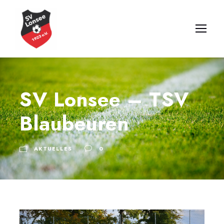
SV Lonsee – TSV
Blaubeuren
AKTUELLES
0