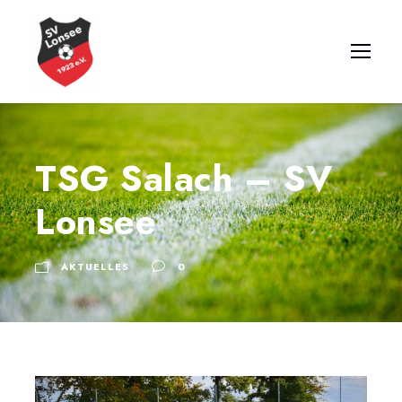
TSG Salach – SV
Lonsee
AKTUELLES
0