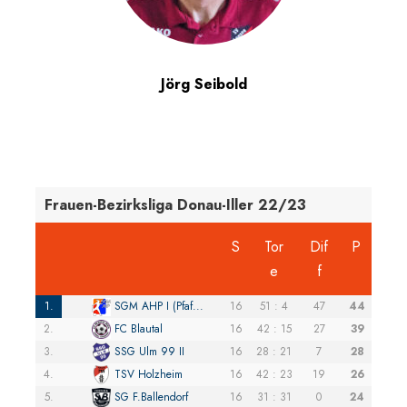
Jörg Seibold
Frauen-Bezirksliga Donau-Iller 22/23
S
Tor
Dif
P
e
f
1.
SGM AHP I (Pfaf...
16
51 : 4
47
44
2.
FC Blautal
16
42 : 15
27
39
3.
SSG Ulm 99 II
16
28 : 21
7
28
4.
TSV Holzheim
16
42 : 23
19
26
5.
SG F.Ballendorf
16
31 : 31
0
24