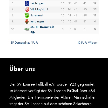
6.
Laichingen
16
30 : 41
-11
17
7.
VfL Ulm/NU II
16
16 : 46
-30
13
8.
Scharenst.
16
14 : 42
-28
11
9.
Jungingen II
16
16 : 47
-31
4
SG SF Dornstadt
10.
0
0 : 0
0
0
zg.
SF Dornstadt auf FuPa
© FuPa-Widget
Über uns
Der SV Lonsee Fußball e.V. wurde 1923 gegründet.
Im Moment verfügt der SV Lonsee Fußball über 484
Mitglieder. Die Heimspiele der Aktiven Mannschaften
trägt der SV Lonsee auf dem schönen Salachberg