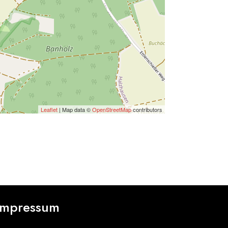
Leaflet
| Map data ©
OpenStreetMap
contributors
73, Deutschland
Impressum