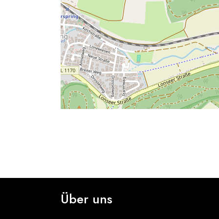
Salachberg, Lonsee, Gemeindeverwaltungsve
Über uns