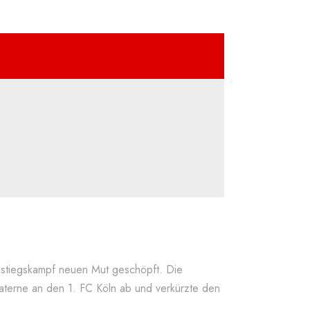
stiegskampf neuen Mut geschöpft. Die
Laterne an den 1. FC Köln ab und verkürzte den