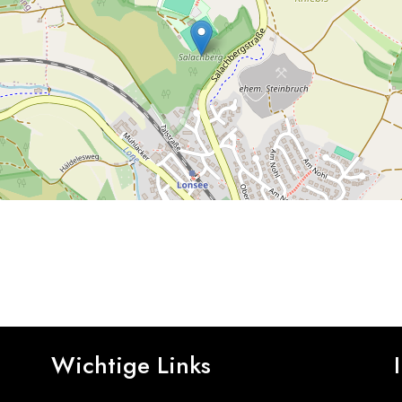
rband Lonsee-Amstetten, Alb-Donau-Kreis, Baden-Württemberg, 891
Wichtige Links