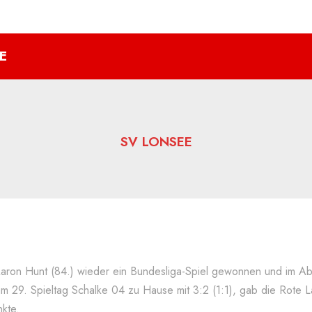
E
SV LONSEE
ron Hunt (84.) wieder ein Bundesliga-Spiel gewonnen und im Ab
 am 29. Spieltag Schalke 04 zu Hause mit 3:2 (1:1), gab die Rote 
kte.